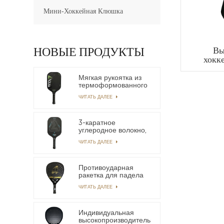
Мини-Хоккейная Клюшка
НОВЫЕ ПРОДУКТЫ
Вы
хокк
кар
вол
Мягкая рукоятка из
пр
термоформованного
углеродного волокна
ЧИТАТЬ ДАЛЕЕ
T-700 Легкая
длинная рукоятка
OEM-лопатка
Pickleball
3-каратное
углеродное волокно,
без края,
ЧИТАТЬ ДАЛЕЕ
термопенящаяся
лопасть Power
Пиклбол
Противоударная
ракетка для падела
из углеродного
ЧИТАТЬ ДАЛЕЕ
волокна 18k по
индивидуальному
заказу
Индивидуальная
высокопроизводительная