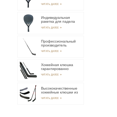
ракетка для падела
ЧИТАТЬ ДАЛЕЕ
из углеродного
волокна 12k
Индивидуальная
ракетка для падела
из углеродного
ЧИТАТЬ ДАЛЕЕ
волокна Advance
Bridge
Профессиональный
производитель
хоккейных клюшек из
ЧИТАТЬ ДАЛЕЕ
углеродного волокна
с обслуживанием
OEM/ODM
Хоккейная клюшка
гарантированно
высшего качества,
ЧИТАТЬ ДАЛЕЕ
подходящая для
новичков, чтобы
быстро начать
работу.
Высококачественные
хоккейные клюшки из
18-каратного
ЧИТАТЬ ДАЛЕЕ
углеродного волокна,
используемые
профессиональными
игроками.