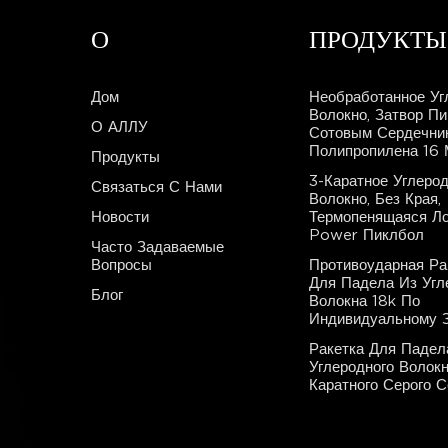
О
ПРОДУКТЫ
Дом
Необработанное Уг
Волокно, Затвор П
О АЛЛУ
Сотовым Сердечни
Полипропилена 16
Продукты
3-Каратное Углеро
Связаться С Нами
Волокно, Без Края,
Новости
Термопенящаяся Ло
Power Пиклбол
Часто Задаваемые
Вопросы
Противоударная Ра
Для Падела Из Угл
Блог
Волокна 18k По
Индивидуальному З
Ракетка Для Падел
Углеродного Волокн
Каратного Серого 