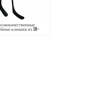
сококачественные
ейные клюшки из 18-
атного углеродного
окна, используемые
офессиональными
игроками.