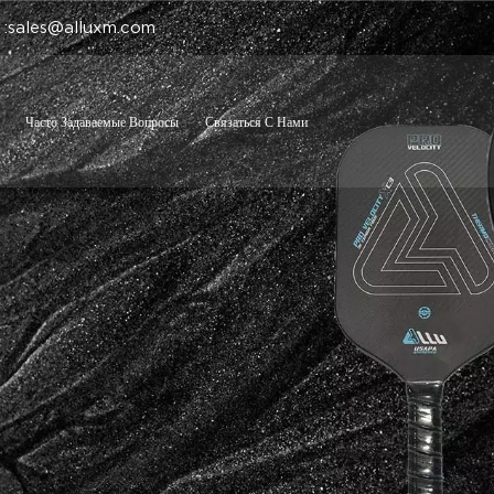
 :sales@alluxm.com
Часто Задаваемые Вопросы
Связаться С Нами