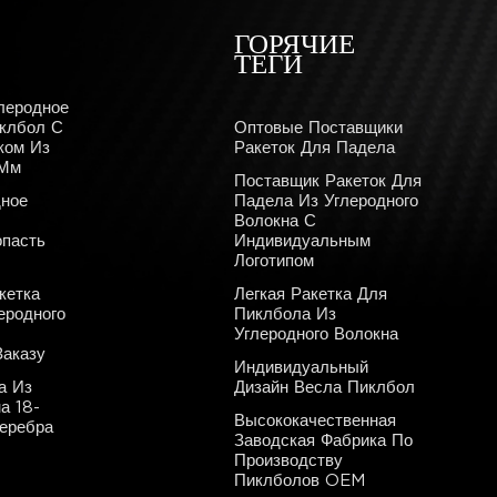
ГОРЯЧИЕ
ТЕГИ
леродное
иклбол С
Оптовые Поставщики
ком Из
Ракеток Для Падела
 Мм
Поставщик Ракеток Для
дное
Падела Из Углеродного
Волокна С
пасть
Индивидуальным
Логотипом
кетка
Легкая Ракетка Для
еродного
Пиклбола Из
Углеродного Волокна
аказу
Индивидуальный
а Из
Дизайн Весла Пиклбол
а 18-
Высококачественная
Серебра
Заводская Фабрика По
Производству
Пиклболов OEM