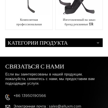
Композитная
Изготовленный на заказ
профессиональная
бренд рекламные 13k
хоккейная клюшка
клюшки из углеродного
премиум-класса для игры
волокна для хоккея на
элитного уровня —
льду молодежная клюшка
КАТЕГОРИИ ПРОДУКТА
варианты оптового заказа
для хоккея на льду
для команд и клубов
СВЯЗАТЬСЯ С НАМИ
Если вы заинтересованы в нашей продукции,
пожалуйста, свяжитесь с нами, мы предоставим вам
подходящие услуги.
+86 13950190566
Электронная почта : sales@alluxm.com