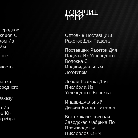
ГОРЯЧИЕ
ТЕГИ
леродное
иклбол С
Оптовые Поставщики
ком Из
Ракеток Для Падела
 Мм
Поставщик Ракеток Для
дное
Падела Из Углеродного
Волокна С
пасть
Индивидуальным
Логотипом
кетка
Легкая Ракетка Для
еродного
Пиклбола Из
Углеродного Волокна
аказу
Индивидуальный
а Из
Дизайн Весла Пиклбол
а 18-
Высококачественная
Серебра
Заводская Фабрика По
Производству
Пиклболов OEM