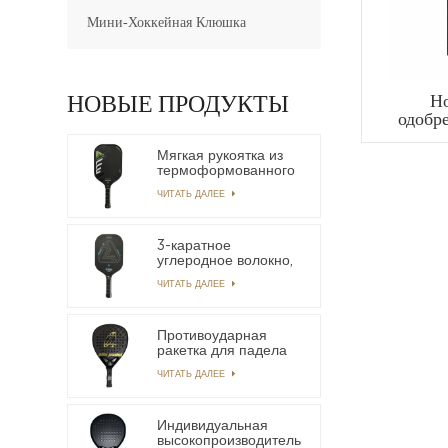
Мини-Хоккейная Клюшка
НОВЫЕ ПРОДУКТЫ
Но
одобр
серфи
из 
Мягкая рукоятка из
термоформованного
углеродного волокна
ЧИТАТЬ ДАЛЕЕ
T-700 Легкая
длинная рукоятка
OEM-лопатка
Pickleball
3-каратное
углеродное волокно,
без края,
ЧИТАТЬ ДАЛЕЕ
термопенящаяся
лопасть Power
Пиклбол
Противоударная
ракетка для падела
из углеродного
ЧИТАТЬ ДАЛЕЕ
волокна 18k по
индивидуальному
заказу
Индивидуальная
высокопроизводительная