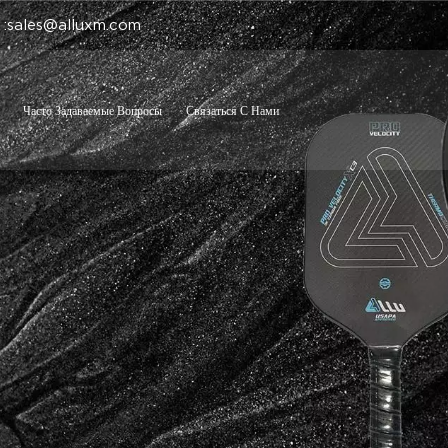
 :sales@alluxm.com
Часто Задаваемые Вопросы
Связаться С Нами