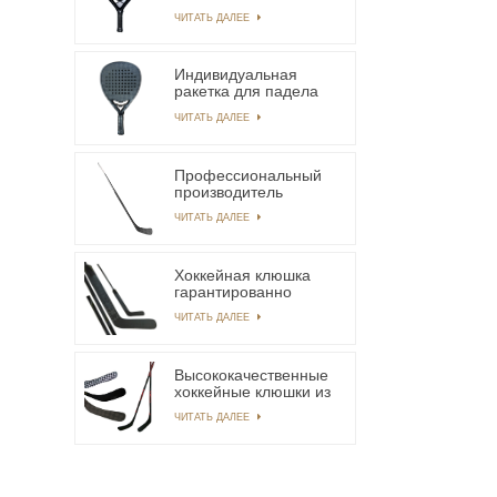
ракетка для падела
ЧИТАТЬ ДАЛЕЕ
из углеродного
волокна 12k
Индивидуальная
ракетка для падела
из углеродного
ЧИТАТЬ ДАЛЕЕ
волокна Advance
Bridge
Профессиональный
производитель
хоккейных клюшек из
ЧИТАТЬ ДАЛЕЕ
углеродного волокна
с обслуживанием
OEM/ODM
Хоккейная клюшка
гарантированно
высшего качества,
ЧИТАТЬ ДАЛЕЕ
подходящая для
новичков, чтобы
быстро начать
работу.
Высококачественные
хоккейные клюшки из
18-каратного
ЧИТАТЬ ДАЛЕЕ
углеродного волокна,
используемые
профессиональными
игроками.