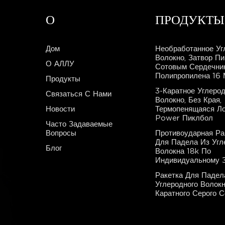
О
ПРОДУКТЫ
Дом
Необработанное Уг
Волокно, Затвор П
О АЛЛУ
Сотовым Сердечни
Полипропилена 16
Продукты
3-Каратное Углеро
Связаться С Нами
Волокно, Без Края,
Новости
Термопенящаяся Ло
Power Пиклбол
Часто Задаваемые
Вопросы
Противоударная Ра
Для Падела Из Угл
Блог
Волокна 18k По
Индивидуальному З
Ракетка Для Падел
Углеродного Волокн
Каратного Серого 