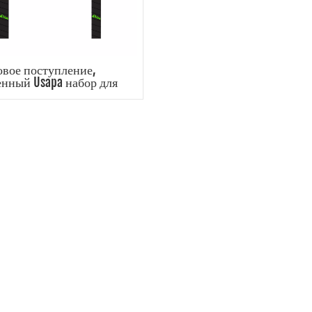
вое поступление,
енный Usapa набор для
нга из стекловолокна,
1 оптового весла для
пиклбола