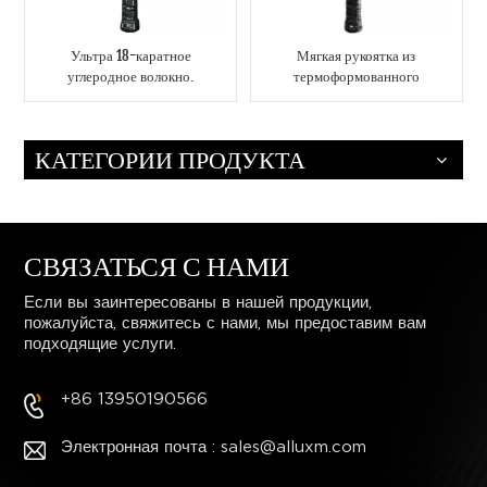
Ультра 18-каратное
Мягкая рукоятка из
углеродное волокно.
термоформованного
Контролируемая
углеродного волокна T-
скорость. Лопасть
700 Легкая длинная
Пиклбол.
рукоятка OEM-лопатка
КАТЕГОРИИ ПРОДУКТА
Pickleball
СВЯЗАТЬСЯ С НАМИ
Если вы заинтересованы в нашей продукции,
пожалуйста, свяжитесь с нами, мы предоставим вам
подходящие услуги.
+86 13950190566
Электронная почта : sales@alluxm.com