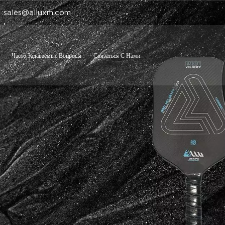
 :sales@alluxm.com
Часто Задаваемые Вопросы
Связаться С Нами