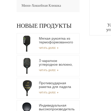
Мини-Хоккейная Клюшка
НОВЫЕ ПРОДУКТЫ
У
уг
Конт
Л
Мягкая рукоятка из
термоформованного
углеродного волокна
ЧИТАТЬ ДАЛЕЕ
T-700 Легкая
длинная рукоятка
OEM-лопатка
Pickleball
3-каратное
углеродное волокно,
без края,
ЧИТАТЬ ДАЛЕЕ
термопенящаяся
лопасть Power
Пиклбол
Противоударная
ракетка для падела
из углеродного
ЧИТАТЬ ДАЛЕЕ
волокна 18k по
индивидуальному
заказу
Индивидуальная
высокопроизводительная