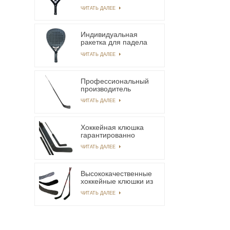
ракетка для падела
ЧИТАТЬ ДАЛЕЕ
из углеродного
волокна 12k
Индивидуальная
ракетка для падела
из углеродного
ЧИТАТЬ ДАЛЕЕ
волокна Advance
Bridge
Профессиональный
производитель
хоккейных клюшек из
ЧИТАТЬ ДАЛЕЕ
углеродного волокна
с обслуживанием
OEM/ODM
Хоккейная клюшка
гарантированно
высшего качества,
ЧИТАТЬ ДАЛЕЕ
подходящая для
новичков, чтобы
быстро начать
работу.
Высококачественные
хоккейные клюшки из
18-каратного
ЧИТАТЬ ДАЛЕЕ
углеродного волокна,
используемые
профессиональными
игроками.