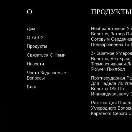
О
ПРОДУКТЫ
Дом
Необработанное Уг
Волокно, Затвор П
О АЛЛУ
Сотовым Сердечни
Полипропилена 16
Продукты
3-Каратное Углеро
Связаться С Нами
Волокно, Без Края,
Новости
Термопенящаяся Ло
Power Пиклбол
Часто Задаваемые
Вопросы
Противоударная Ра
Для Падела Из Угл
Блог
Волокна 18k По
Индивидуальному З
Ракетка Для Падел
Углеродного Волокн
Каратного Серого 