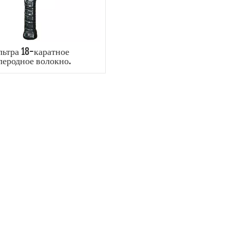
льтра 18-каратное
леродное волокно.
ролируемая скорость.
опасть Пиклбол.