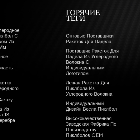
ГОРЯЧИЕ
ТЕГИ
леродное
иклбол С
Оптовые Поставщики
ком Из
Ракеток Для Падела
 Мм
Поставщик Ракеток Для
дное
Падела Из Углеродного
Волокна С
пасть
Индивидуальным
Логотипом
кетка
Легкая Ракетка Для
еродного
Пиклбола Из
Углеродного Волокна
аказу
Индивидуальный
а Из
Дизайн Весла Пиклбол
а 18-
Высококачественная
Серебра
Заводская Фабрика По
Производству
Пиклболов OEM